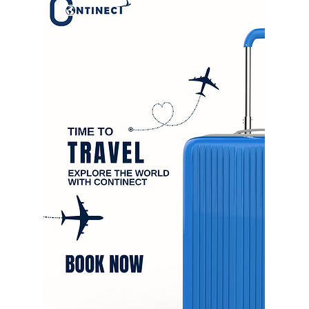
จ
จ
บ
ง
า
ี
นำ
ไข
าย