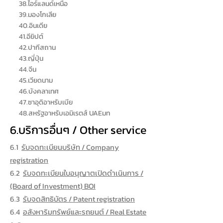
38.ไอร์แลนด์เหนือ
39.มองโกเลีย
40.อินเดีย
41.อียิปต์
42.ปากีสถาน
43.ญี่ปุ่น
44.จีน
45.เวียดนาม
46.บังคลาเทศ
47.ซาอุดิอาหรับเบีย
48.สหรัฐอาหรับเอมิเรตส์ UAEมท
6.บริการอื่นๆ / Other service
6.1
รับจดทะเบียนบริษัท / Company
registration
6.2
รับจดทะเบียนใบอนุญาตเปิดดำเนินการ /
(Board of Investment) BOI
6.3
รับจดสิทธิบัตร / Patent registration
6.4
อสังหาริมทรัพย์และรถยนต์ / Real Estate